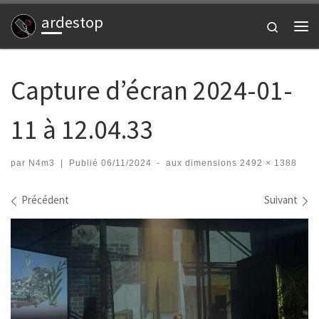
ardestop
Passer au contenu
Search
Me
Capture d’écran 2024-01-
11 à 12.04.33
par
N4m3
|
Publié
06/11/2024
-
aux dimensions
2492 × 1388
Navigation des images
Précédent
Suivant