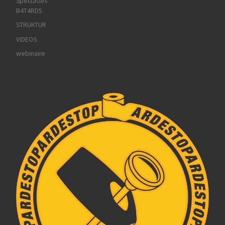
Spectacles
B4T4RD5
STRUKTUR
VIDEOS
webinaire