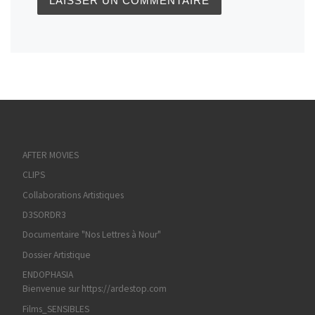
AFTER MOVIES
CLIPS
Collaborations Artistiques
D3SORDR3
Documentaire "Nos Lettres à Nour"
Dossier Artistique
ENDOPHASIA
Bienvenue sur https://ardestop.com
Films_SENSIBLES