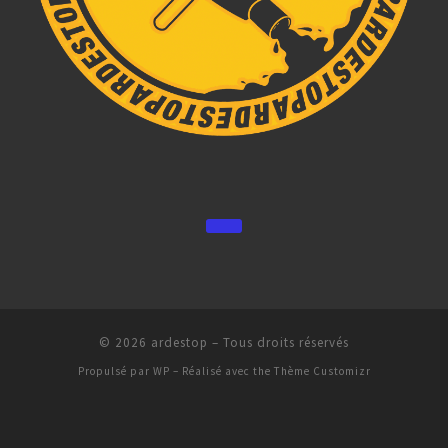
© 2026
ardestop
– Tous droits réservés
Propulsé par
WP
– Réalisé avec the
Thème Customizr