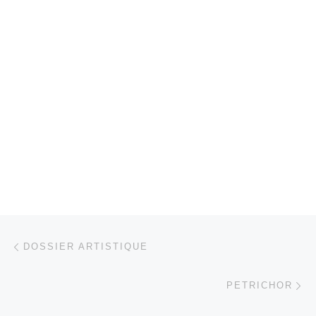
Parcourir les articles
Article précédent
DOSSIER ARTISTIQUE
Ar
PETRICHOR